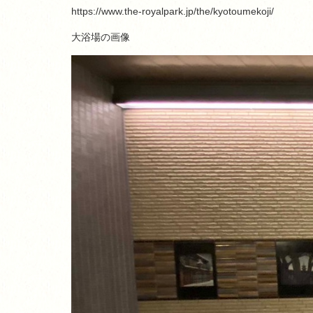
https://www.the-royalpark.jp/the/kyotoumekoji/
大浴場の画像